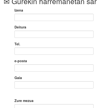
Gurekin harremanetan sar
Izena
Deitura
Tel.
e-posta
Gaia
Zure mezua