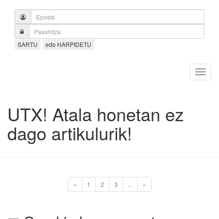
SARTU
edo HARPIDETU
UTX! Atala honetan ez
dago artikulurik!
«
1
2
3
...
»